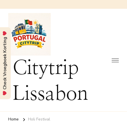
Check Vroegboek Korting
Citytrip
Lissabon
Home
Holi Festival