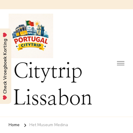
Check Vroegboek Korting
Citytrip
Lissabon
Home
Het Museum Medina