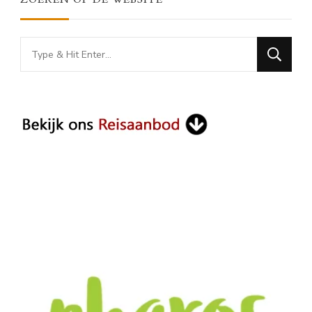
Looking
for
Something?