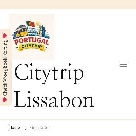
Check Vroegboek Korting
Citytrip
Lissabon
Home
Guimaraes