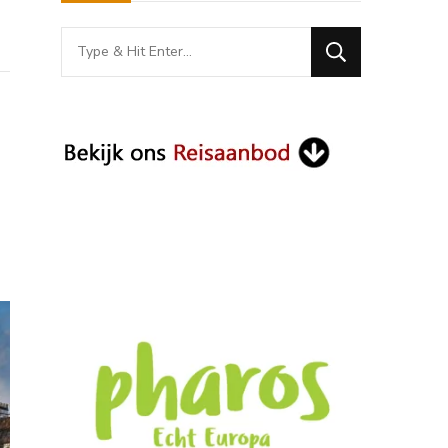
Looking
for
Something?