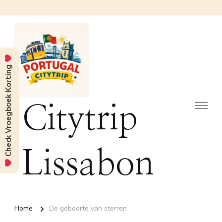
Check Vroegboek Korting
Citytrip
Lissabon
Home
De geboorte van sterren