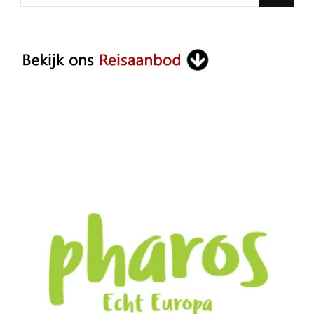
for
Something?