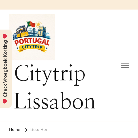
Check Vroegboek Korting
Citytrip
Lissabon
Home
Bolo Rei