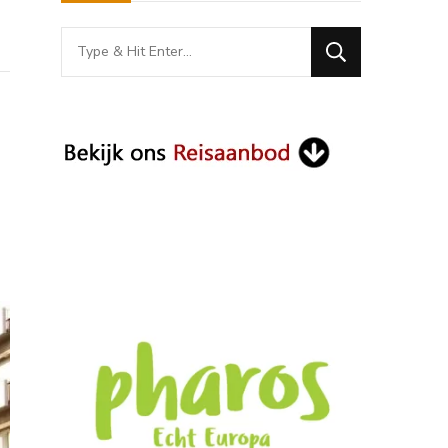
Looking
for
Something?