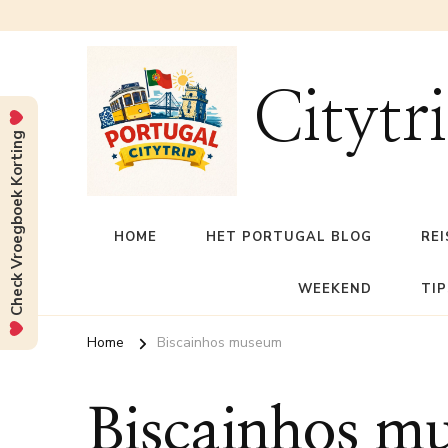
Citytr
Check Vroegboek Korting
HOME
HET PORTUGAL BLOG
REI
WEEKEND
TIP
Home
Biscainhos museum
Biscainhos m