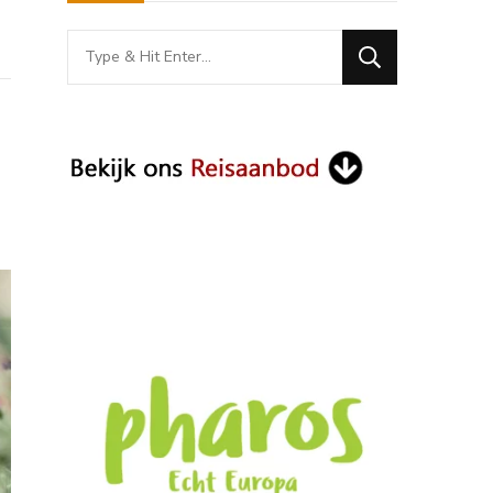
Looking
for
Something?