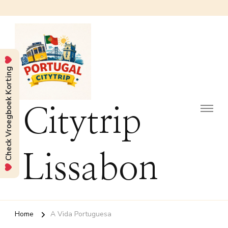
Check Vroegboek Korting
Citytrip
Lissabon
Home
A Vida Portuguesa