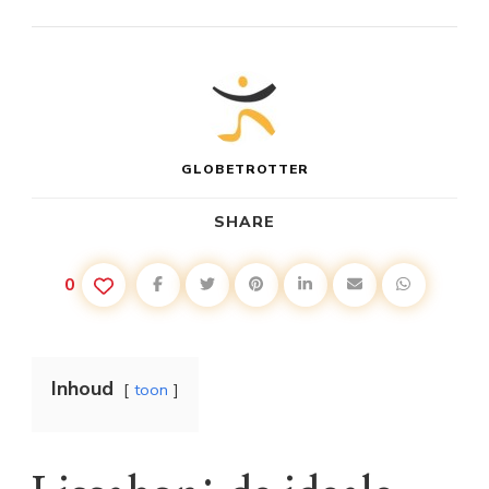
GLOBETROTTER
SHARE
0
Inhoud
toon