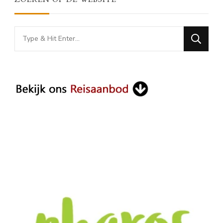
Looking
for
Something?