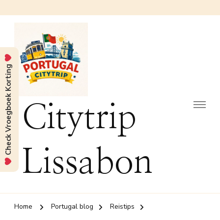
Check Vroegboek Korting
Citytrip
Lissabon
Home
Portugal blog
Reistips