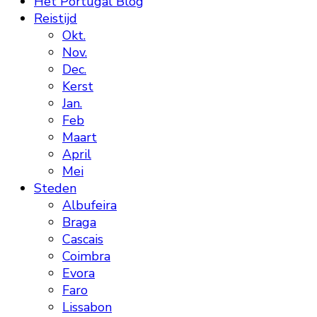
Het Portugal Blog
Reistijd
Okt.
Nov.
Dec.
Kerst
Jan.
Feb
Maart
April
Mei
Steden
Albufeira
Braga
Cascais
Coimbra
Evora
Faro
Lissabon