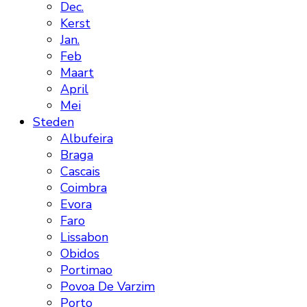
Dec.
Kerst
Jan.
Feb
Maart
April
Mei
Steden
Albufeira
Braga
Cascais
Coimbra
Evora
Faro
Lissabon
Obidos
Portimao
Povoa De Varzim
Porto