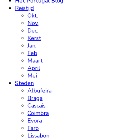
Het Portugal Blog
Reistijd
Okt.
Nov.
Dec.
Kerst
Jan.
Feb
Maart
April
Mei
Steden
Albufeira
Braga
Cascais
Coimbra
Evora
Faro
Lissabon