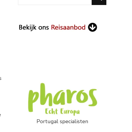
for
Something?
s
e
Portugal specialisten