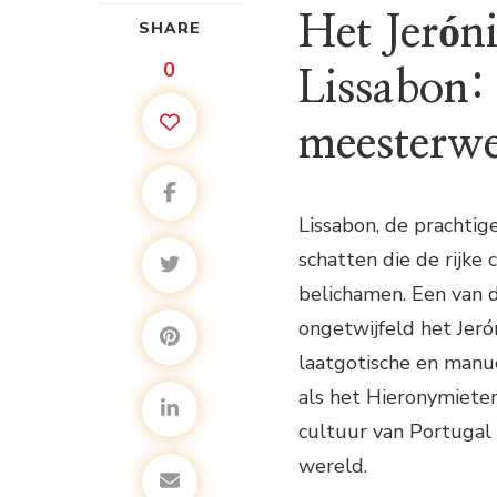
Het Jerón
SHARE
0
Lissabon: 
meesterw
Lissabon, de prachtig
schatten die de rijke
belichamen. Een van 
ongetwijfeld het Jer
laatgotische en manue
als het Hieronymieten
cultuur van Portugal 
wereld.