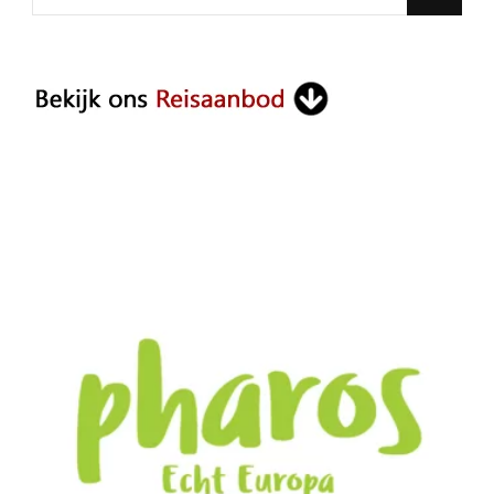
for
Something?