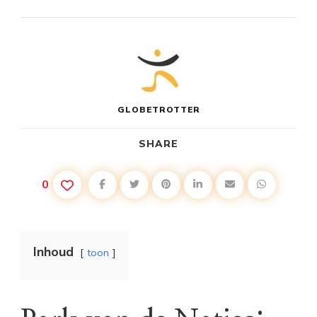
GLOBETROTTER
SHARE
0
Inhoud
toon