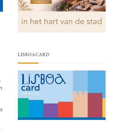
LISBOACARD
,
n
RE