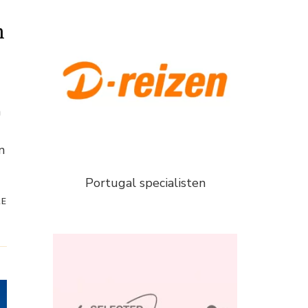
n
n
n
Portugal specialisten
RE