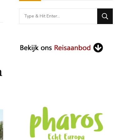
Looking
for
Something?
n