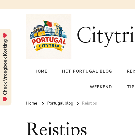
Citytr
Check Vroegboek Korting
HOME
HET PORTUGAL BLOG
REI
WEEKEND
TIP
Home
Portugal blog
Reistips
Reistips