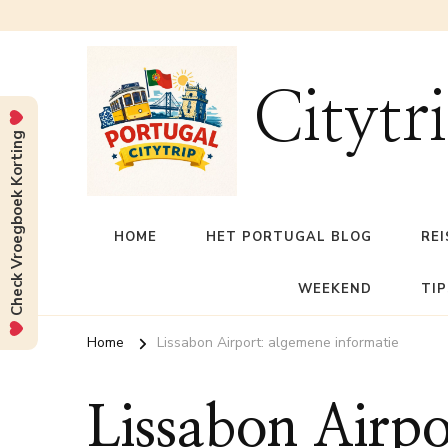
Citytr
Check Vroegboek Korting
HOME
HET PORTUGAL BLOG
REI
WEEKEND
TIP
Home
Lissabon Airport: algemene informatie
Lissabon Airpo