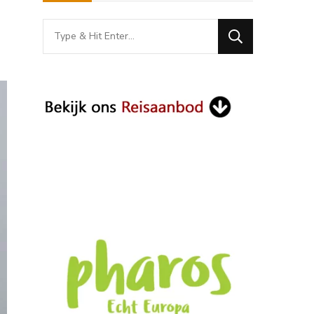
Looking
for
Something?