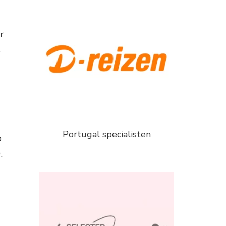
r
s
Portugal specialisten
p
.