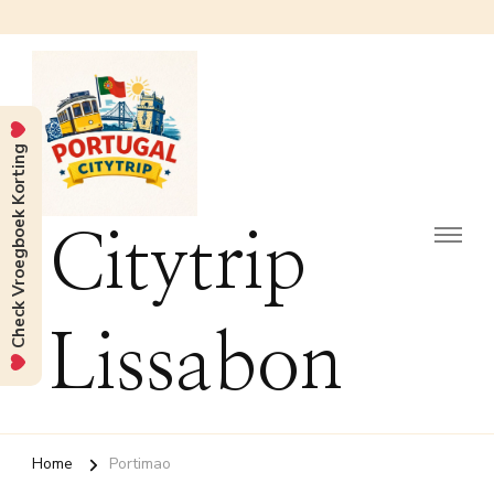
Check Vroegboek Korting
Citytrip
Lissabon
Home
Portimao