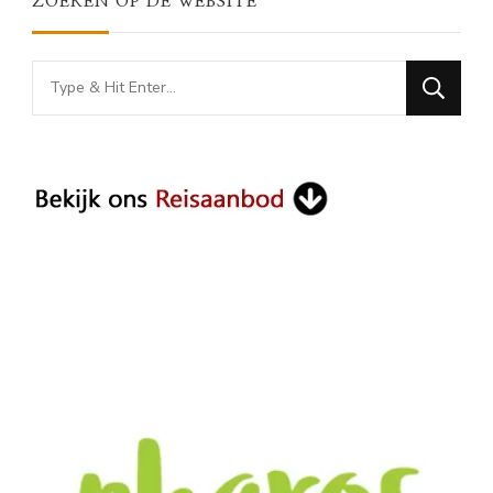
ZOEKEN OP DE WEBSITE
Looking
for
Something?