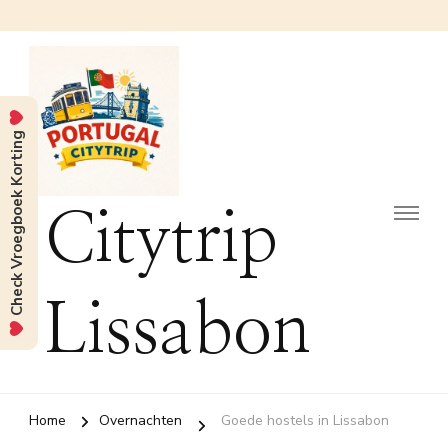
Check Vroegboek Korting
Citytrip
Lissabon
Home
Overnachten
Goede hostels in Lissabon