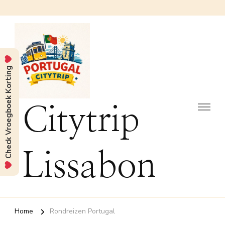
Check Vroegboek Korting
Citytrip
Lissabon
Home
Rondreizen Portugal