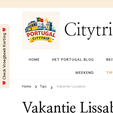
Citytr
Check Vroegboek Korting
HOME
HET PORTUGAL BLOG
REI
WEEKEND
TIP
Home
Tips
Vakantie Lissabon
Vakantie Liss