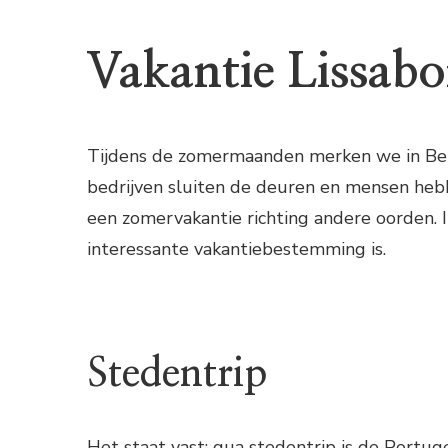
Vakantie Lissab
Tijdens de zomermaanden merken we in Belg
bedrijven sluiten de deuren en mensen hebb
een zomervakantie richting andere oorden. I
interessante vakantiebestemming is.
Stedentrip
Het staat vast: qua stedentrip is de Portu