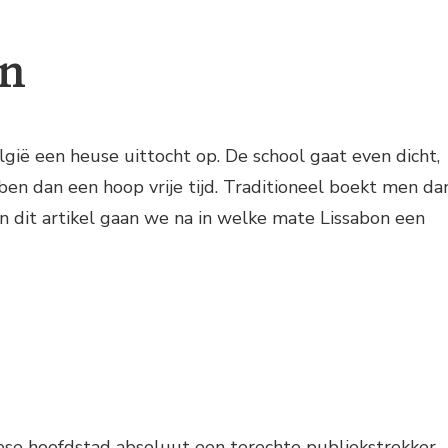
on
ië een heuse uittocht op. De school gaat even dicht,
en dan een hoop vrije tijd. Traditioneel boekt men da
n dit artikel gaan we na in welke mate Lissabon een
gese hoofdstad absoluut een terechte publiekstrekker.