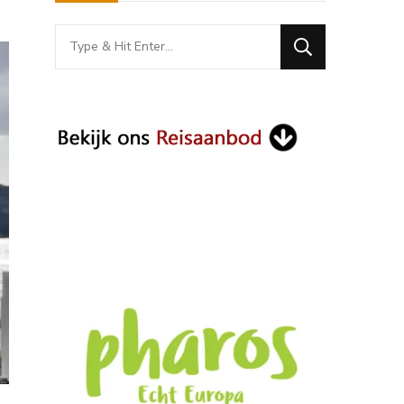
Looking
for
Something?