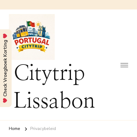
Check Vroegboek Korting
Citytrip
Lissabon
Home
Privacybeleid