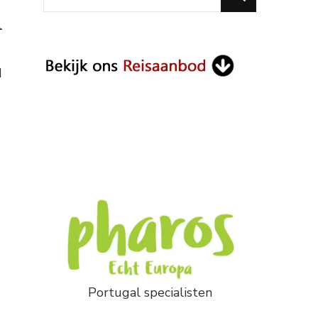
for
n
Something?
d
Portugal specialisten