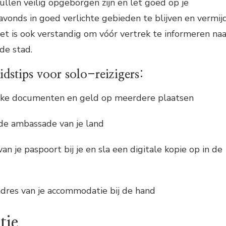
ullen veilig opgeborgen zijn en let goed op je
avonds in goed verlichte gebieden te blijven en vermij
et is ook verstandig om vóór vertrek te informeren naa
 de stad.
idstips voor solo-reizigers:
jke documenten en geld op meerdere plaatsen
j de ambassade van je land
n je paspoort bij je en sla een digitale kopie op in de
adres van je accommodatie bij de hand
tie