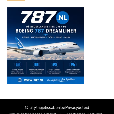
© citytripjelissabon.be
Privacybeleid