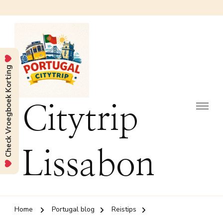
Check Vroegboek Korting
Citytrip
Lissabon
Home
Portugal blog
Reistips