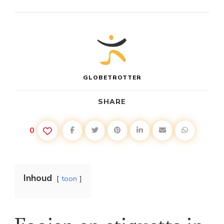
GLOBETROTTER
SHARE
0
Inhoud
toon