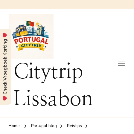
Check Vroegboek Korting
Citytrip
Lissabon
Home
Portugal blog
Reistips