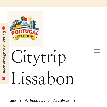
Check Vroegboek Korting
Citytrip
Lissabon
Home
Portugal blog
Activiteiten