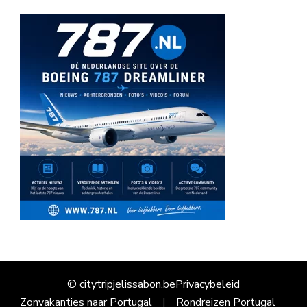
© citytripjelissabon.be
Privacybeleid
Zonvakanties naar Portugal
Rondreizen Portugal