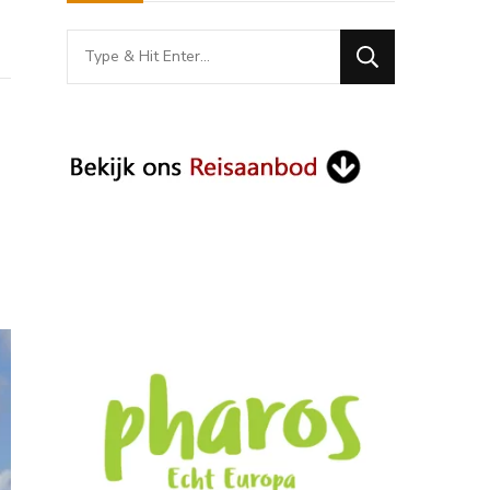
Looking
for
Something?