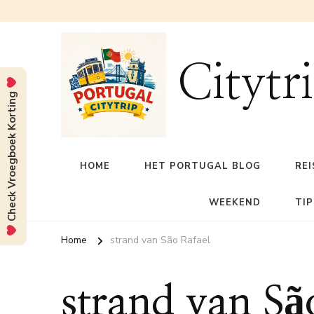
Citytr
Check Vroegboek Korting
HOME
HET PORTUGAL BLOG
REI
WEEKEND
TIP
Home
strand van São Rafael
strand van Sã