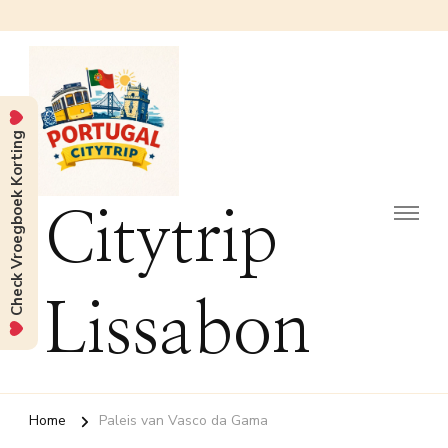
Check Vroegboek Korting
Citytrip
Lissabon
Home
Paleis van Vasco da Gama