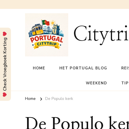
Citytr
Check Vroegboek Korting
HOME
HET PORTUGAL BLOG
REI
WEEKEND
TIP
Home
De Populo kerk
De Populo ke