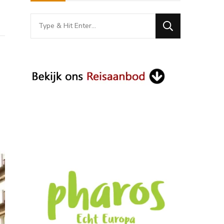
Looking
for
Something?