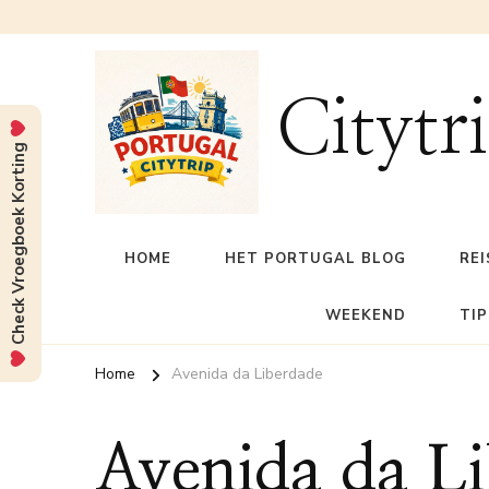
Citytr
Check Vroegboek Korting
HOME
HET PORTUGAL BLOG
REI
WEEKEND
TIP
Home
Avenida da Liberdade
Avenida da L