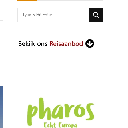
Looking
for
Something?