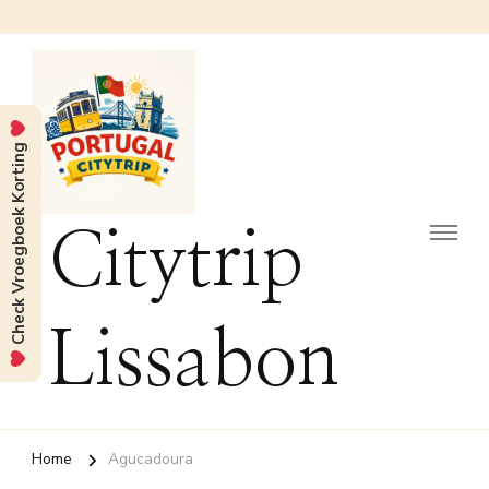
Check Vroegboek Korting
Citytrip
Lissabon
Home
Agucadoura