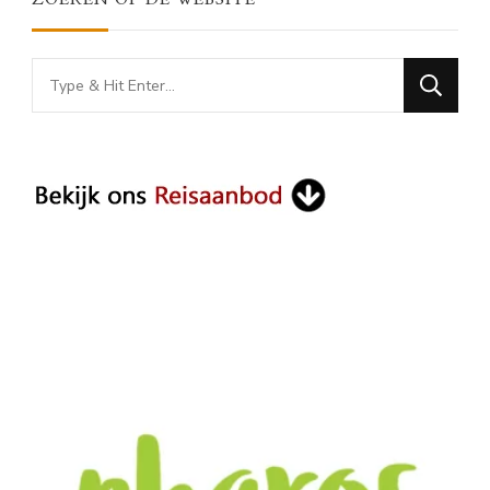
Looking
for
Something?