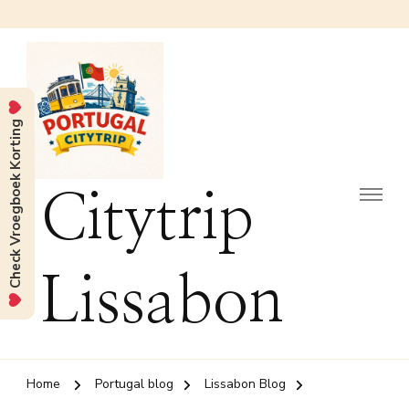
Check Vroegboek Korting
Citytrip
Lissabon
Home
Portugal blog
Lissabon Blog