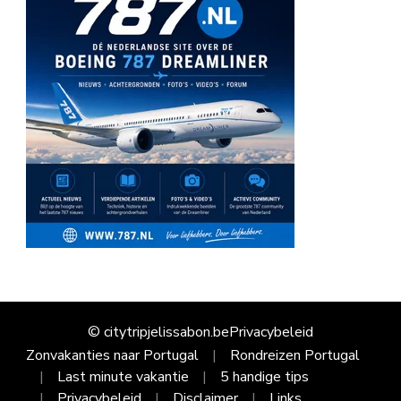
© citytripjelissabon.be
Privacybeleid
Zonvakanties naar Portugal
Rondreizen Portugal
Last minute vakantie
5 handige tips
Privacybeleid
Disclaimer
Links