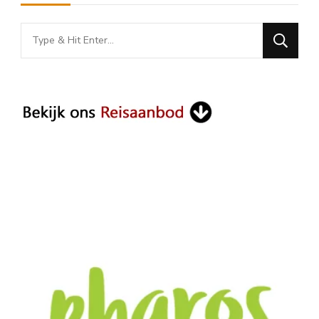
Looking
for
Something?