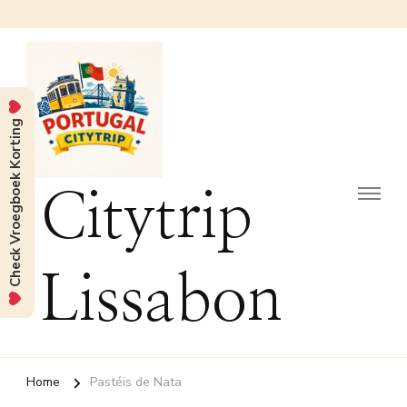
Check Vroegboek Korting
Citytrip
Lissabon
Home
Pastéis de Nata