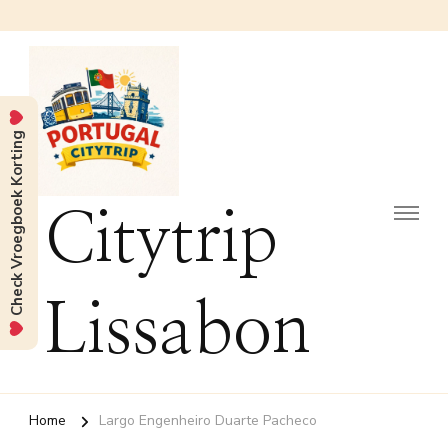
Check Vroegboek Korting
Citytrip
Lissabon
Home
Largo Engenheiro Duarte Pacheco