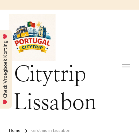
Check Vroegboek Korting
Citytrip
Lissabon
Home
kerstmis in Lissabon