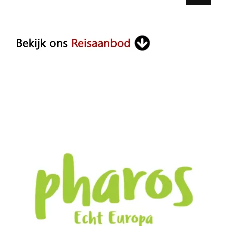
for
Something?