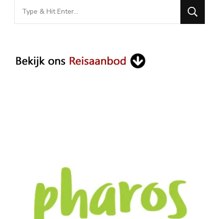
Looking
for
Something?