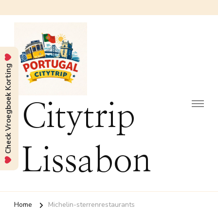
Check Vroegboek Korting
Citytrip
Lissabon
Home
Michelin-sterrenrestaurants