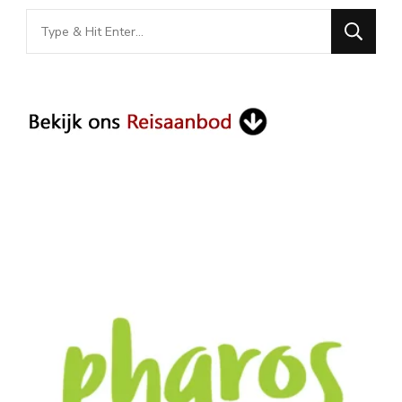
Looking
for
Something?