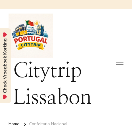
Check Vroegboek Korting
Citytrip
Lissabon
Home
Confeitaria Nacional